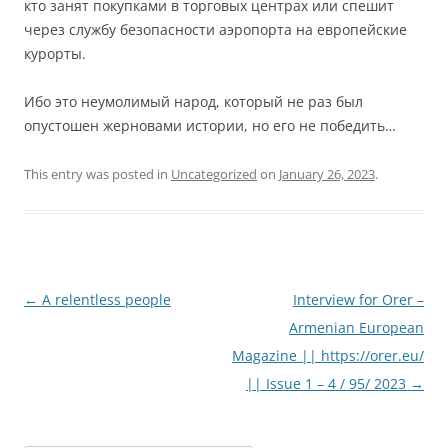
кто занят покупками в торговых центрах или спешит
через службу безопасности аэропорта на европейские
курорты.
Ибо это неумолимый народ, который не раз был
опустошен жерновами истории, но его не победить…
This entry was posted in
Uncategorized
on
January 26, 2023
.
Post
←
A relentless people
Interview for Orer –
navigation
Armenian European
Magazine || https://orer.eu/
|| Issue 1 – 4 / 95/ 2023
→