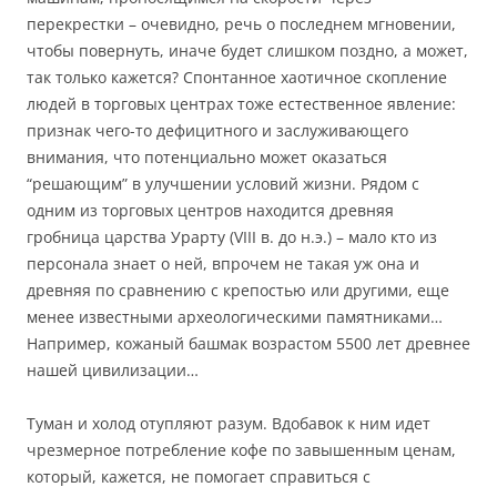
перекрестки – очевидно, речь о последнем мгновении,
чтобы повернуть, иначе будет слишком поздно, а может,
так только кажется? Спонтанное хаотичное скопление
людей в торговых центрах тоже естественное явление:
признак чего-то дефицитного и заслуживающего
внимания, что потенциально может оказаться
“решающим” в улучшении условий жизни. Рядом с
одним из торговых центров находится древняя
гробница царства Урарту (VIII в. до н.э.) – мало кто из
персонала знает о ней, впрочем не такая уж она и
древняя по сравнению с крепостью или другими, еще
менее известными археологическими памятниками…
Например, кожаный башмак возрастом 5500 лет древнее
нашей цивилизации…
Туман и холод отупляют разум. Вдобавок к ним идет
чрезмерное потребление кофе по завышенным ценам,
который, кажется, не помогает справиться с