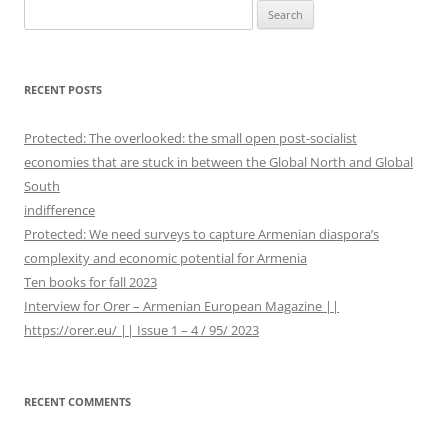
S
e
a
r
RECENT POSTS
c
h
Protected: The overlooked: the small open post-socialist
f
economies that are stuck in between the Global North and Global
o
South
r
indifference
:
Protected: We need surveys to capture Armenian diaspora’s
complexity and economic potential for Armenia
Ten books for fall 2023
Interview for Orer – Armenian European Magazine ||
https://orer.eu/ || Issue 1 – 4 / 95/ 2023
RECENT COMMENTS